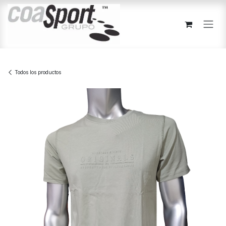
Ir al contenido
Todos los productos