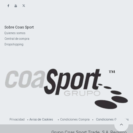
Sobre Coas Sport
Quienes ​somos
Central d
e compra
Dropshipping
Privacidad
•
Aviso de Cookies
•
Condiciones Compra
•
Condiciones Generales
Grupo Coas Sport Trade, S.A. Registro