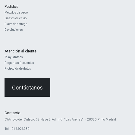
Pedidos
Métodos de pago
Gastos de envío
Plazo de entrega
Devoluciones
Atención al cliente
Te ayudamos
Preguntas frecuentes
Protección de datos
Contáctanos
Contacto
​C/Arroyo del Culebro ,12 Nave 2 ​Pol. Ind. "Las Arenas" · 28320 Pinto Madrid
Tel.: 91 6926730