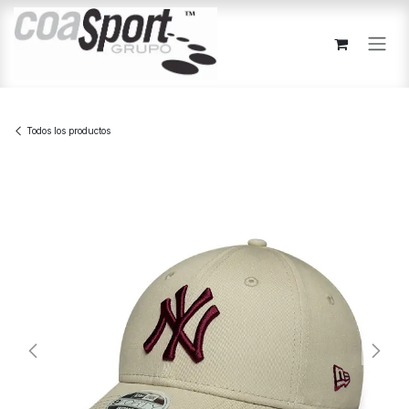
Ir al contenido
Todos los productos