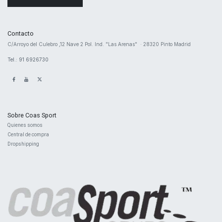
Contacto
​C/Arroyo del Culebro ,12 Nave 2 ​Pol. Ind. "Las Arenas" · 28320 Pinto Madrid
Tel.: 91 6926730
Sobre Coas Sport
Quienes ​somos
Central d
e compra
Dropshipping