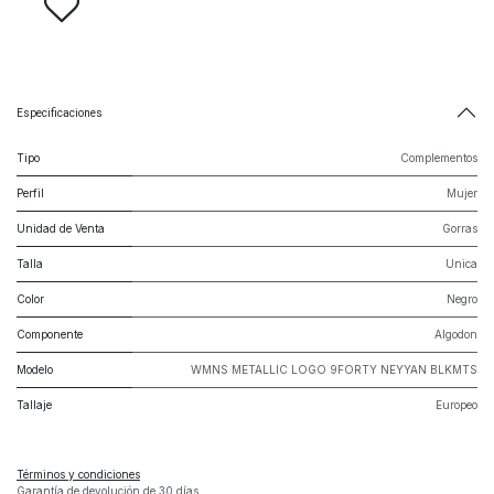
Especificaciones
Tipo
Complementos
Perfil
Mujer
Unidad de Venta
Gorras
Talla
Unica
Color
Negro
Componente
Algodon
Modelo
WMNS METALLIC LOGO 9FORTY NEYYAN BLKMTS
Tallaje
Europeo
Términos y condiciones
Garantía de devolución de 30 días