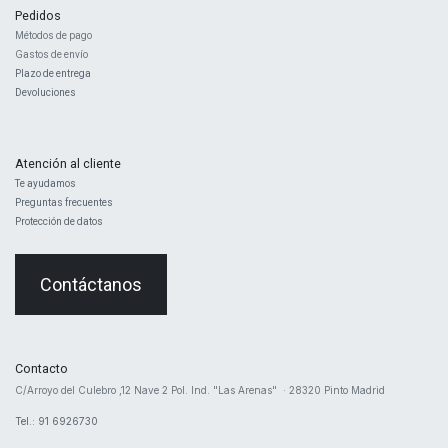
Pedidos
Métodos de pago
Gastos de envío
Plazo de entrega
Devoluciones
Atención al cliente
Te ayudamos
Preguntas frecuentes
Protección de datos
Contáctanos
Contacto
​C/Arroyo del Culebro ,12 Nave 2 ​Pol. Ind. "Las Arenas" · 28320 Pinto Madrid
Tel.: 91 6926730