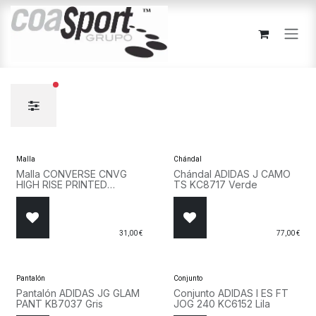
Ir al contenido
filtros activos
Malla
Chándal
Malla CONVERSE CNVG
Chándal ADIDAS J CAMO
HIGH RISE PRINTED
TS KC8717 Verde
LEGGING 4CF484 AHB
Fucsia
31,00
€
77,00
€
Pantalón
Conjunto
Pantalón ADIDAS JG GLAM
Conjunto ADIDAS I ES FT
PANT KB7037 Gris
JOG 240 KC6152 Lila