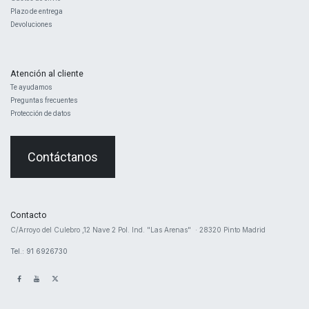
Plazo de entrega
Devoluciones
Atención al cliente
Te ayudamos
Preguntas frecuentes
Protección de datos
Contáctanos
Contacto
​C/Arroyo del Culebro ,12 Nave 2 ​Pol. Ind. "Las Arenas" · 28320 Pinto Madrid
Tel.: 91 6926730