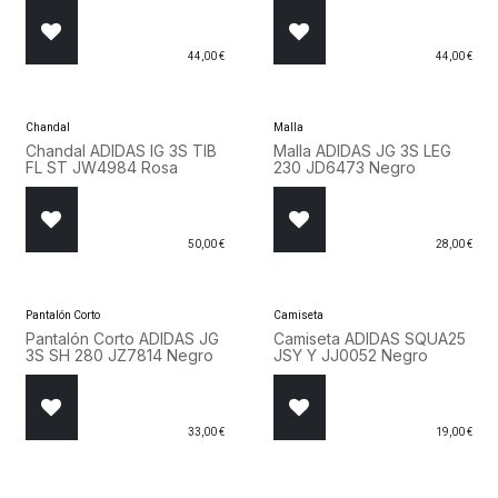
44,00
€
44,00
€
Chandal
Malla
Chandal ADIDAS IG 3S TIB
Malla ADIDAS JG 3S LEG
FL ST JW4984 Rosa
230 JD6473 Negro
50,00
€
28,00
€
Pantalón Corto
Camiseta
Pantalón Corto ADIDAS JG
Camiseta ADIDAS SQUA25
3S SH 280 JZ7814 Negro
JSY Y JJ0052 Negro
33,00
€
19,00
€