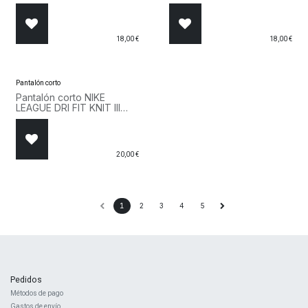
Marino
Gris
18,00
€
18,00
€
Pantalón corto
Pantalón corto NIKE
LEAGUE DRI FIT KNIT III
DR0968 657 Rojo
20,00
€
1
2
3
4
5
Pedidos
Métodos de pago
Gastos de envío