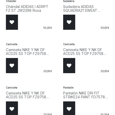
Chándal
Sudadera
Chándal ADIDAS I ADRPT
Sudadera ADIDAS
FZ ST JW2398 Rosa
SQUADRA21 SWEAT
HOODY GP6433 Rojo
55,00
€
50,00
€
Camiseta
Camiseta
Camiseta NIKE Y NK DF
Camiseta NIKE Y NK DF
ACD25 SS TOP FZ9758
ACD25 SS TOP FZ9758
719 Amarillo
463 Azul
20,00
€
20,00
€
Camiseta
Pantalón
Camiseta NIKE Y NK DF
Pantalón NIKE DRI FIT
ACD25 SS TOP FZ9758
STRIKE24 PANT FD7578
329 Verde
010 Negro
20,00
€
55,00
€