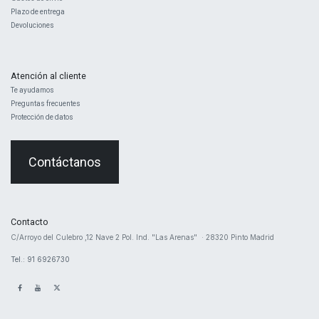
Plazo de entrega
Devoluciones
Atención al cliente
Te ayudamos
Preguntas frecuentes
Protección de datos
Contáctanos
Contacto
​C/Arroyo del Culebro ,12 Nave 2 ​Pol. Ind. "Las Arenas" · 28320 Pinto Madrid
Tel.: 91 6926730