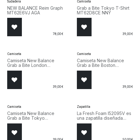
Sudadera
Camiseta
NEW BALANCE Reim Graph
Grab a Bite Tokyo T-Shirt
MT62E6VJ AGA
MT62D8CE NNY
78,00
€
39,00
€
Camiseta
Camiseta
Camiseta New Balance
Camiseta New Balance
Grab a Bite London
Grab a Bite Boston
MT62B9LI SST
MT62S7YP SST
39,00
€
39,00
€
Camiseta
Zapatilla
Camiseta New Balance
La Fresh Foam I52095V es
Grab a Bite Tokyo
una zapatilla diseñada
MT62D8CE SST
para el uso diario, ya sea
en la escuela o en el
juego.
39,00
€
50,00
€