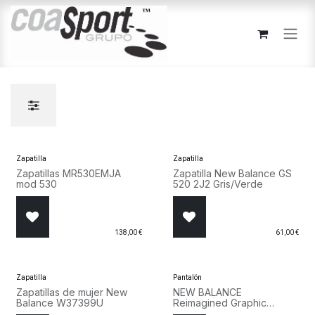
Ir al contenido
Zapatilla
Zapatilla
Zapatillas MR530EMJA
Zapatilla New Balance GS
mod 530
520 2J2 Gris/Verde
138,00
€
61,00
€
Zapatilla
Pantalón
Zapatillas de mujer New
NEW BALANCE
Balance W37399U
Reimagined Graphic
MB62S1NT DNT Azul