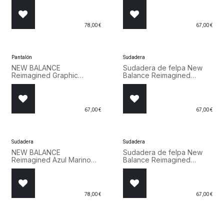
Marino
78,00
€
67,00
€
Pantalón
Sudadera
NEW BALANCE
Sudadera de felpa New
Reimagined Graphic
Balance Reimagined
MB62S1NT AGA
MT62B85K DNT
67,00
€
67,00
€
Sudadera
Sudadera
NEW BALANCE
Sudadera de felpa New
Reimagined Azul Marino
Balance Reimagined
MT62E6VJ DNT
MT62B85K AGA
78,00
€
67,00
€