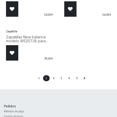
50,00
€
56,00
€
Zapatilla
Zapatillas New balance
modelo W5207J8 para
Mujer en color beige.
W5207J8
78,00
€
1
2
3
4
5
Pedidos
Métodos de pago
Gastos de envío