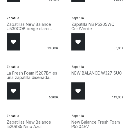
Zapatilla
Zapatilla
Zapatillas New Balance
Zapatilla NB P5205WQ
U530COB beige claro
Gris/Verde
marrón oscuro
138,00
€
56,00
€
Zapatilla
Zapatilla
La Fresh Foam I5207BY es
NEW BALANCE W327 SUC
una zapatilla diseñada
para el uso diario, ya sea
en la escuela o en el
juego.
50,00
€
149,00
€
Zapatilla
Zapatilla
Zapatillas New Balance
New Balance Fresh Foam
I520885 Niño Azul
P5204EV