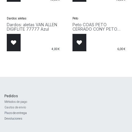
Dardos: aletas
Peto
Dardos: aletas VAN ALLEN
Peto COAS PETO
DIGIFLITE 77777 Azul
CERRADO CONY PETO
Multicolor
4,00
€
6,00
€
Pedidos
Métodos de pago
Gastos de envío
Plazo de entrega
Devoluciones