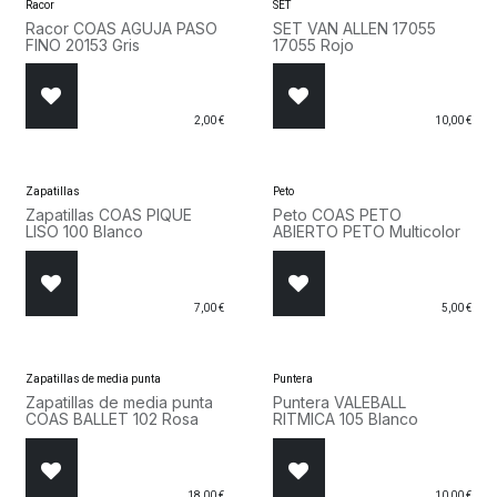
Racor
SET
Racor COAS AGUJA PASO
SET VAN ALLEN 17055
FINO 20153 Gris
17055 Rojo
2,00
€
10,00
€
Zapatillas
Peto
Zapatillas COAS PIQUE
Peto COAS PETO
LISO 100 Blanco
ABIERTO PETO Multicolor
7,00
€
5,00
€
Zapatillas de media punta
Puntera
Zapatillas de media punta
Puntera VALEBALL
COAS BALLET 102 Rosa
RITMICA 105 Blanco
18,00
€
10,00
€