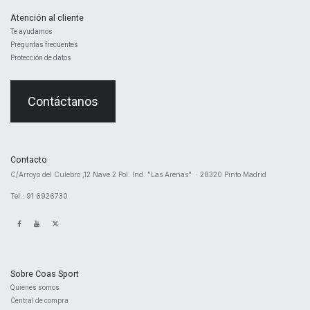
Atención al cliente
Te ayudamos
Preguntas frecuentes
Protección de datos
Contáctanos
Contacto
​C/Arroyo del Culebro ,12 Nave 2 ​Pol. Ind. "Las Arenas" · 28320 Pinto Madrid
Tel.: 91 6926730
Sobre Coas Sport
Quienes ​somos
Central d
e compra