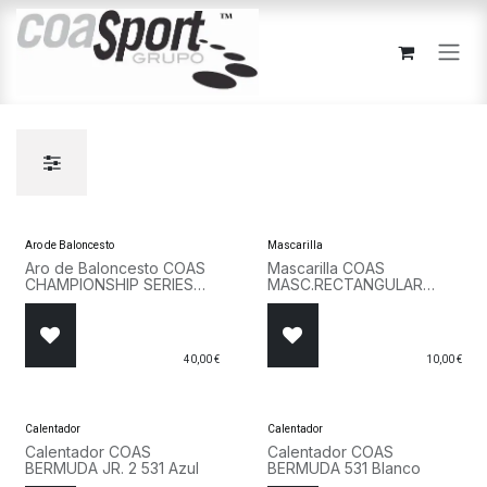
Ir al contenido
Aro de Baloncesto
Mascarilla
Aro de Baloncesto COAS
Mascarilla COAS
CHAMPIONSHIP SERIES
MASC.RECTANGULAR
45CMx1,3CM 7800 Rojo
MASC0001 Azul
40,00
€
10,00
€
Calentador
Calentador
Calentador COAS
Calentador COAS
BERMUDA JR. 2 531 Azul
BERMUDA 531 Blanco