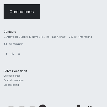
Contáctanos
Contacto
​C/Arroyo del Culebro ,12 Nave 2 ​Pol. Ind. "Las Arenas" · 28320 Pinto Madrid
Tel.: 91 6926730
Sobre Coas Sport
Quienes ​somos
Central d
e compra
Dropshipping