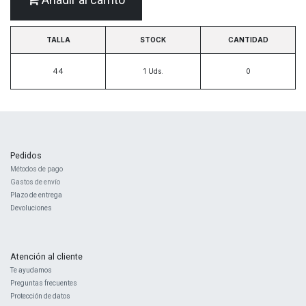
TALLA
STOCK
CANTIDAD
44
1
Uds.
Pedidos
Métodos de pago
Gastos de envío
Plazo de entrega
Devoluciones
Atención al cliente
Te ayudamos
Preguntas frecuentes
Protección de datos