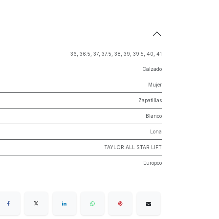
36
,
36.5
,
37
,
37.5
,
38
,
39
,
39.5
,
40
,
41
Calzado
Mujer
Zapatillas
Blanco
Lona
TAYLOR ALL STAR LIFT
Europeo