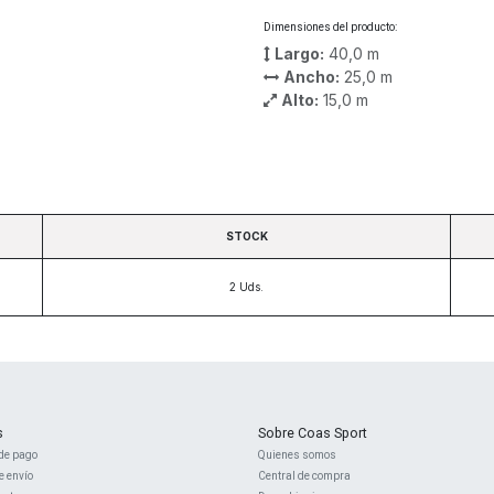
Dimensiones del producto:
Largo:
40,0
m
Ancho:
25,0
m
Alto:
15,0
m
STOCK
2
Uds.
s
Sobre Coas Sport
de pago
Quienes ​somos
e envío
Central d
e compra