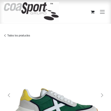
Ir al contenido
Todos los productos