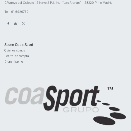
​C/Arroyo del Culebro ,12 Nave 2 ​Pol. Ind. "Las Arenas" · 28320 Pinto Madrid
Tel.: 91 6926730
Sobre Coas Sport
Quienes ​somos
Central d
e compra
Dropshipping