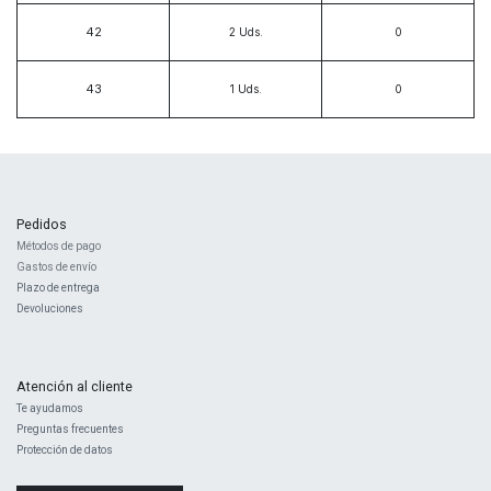
42
2
Uds.
43
1
Uds.
Pedidos
Métodos de pago
Gastos de envío
Plazo de entrega
Devoluciones
Atención al cliente
Te ayudamos
Preguntas frecuentes
Protección de datos