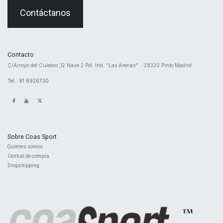
Contáctanos
Contacto
​C/Arroyo del Culebro ,12 Nave 2 ​Pol. Ind. "Las Arenas" · 28320 Pinto Madrid
Tel.: 91 6926730
Sobre Coas Sport
Quienes ​somos
Central d
e compra
Dropshipping