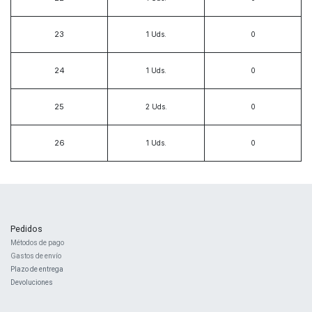
23
1
Uds.
24
1
Uds.
25
2
Uds.
26
1
Uds.
Pedidos
Métodos de pago
Gastos de envío
Plazo de entrega
Devoluciones