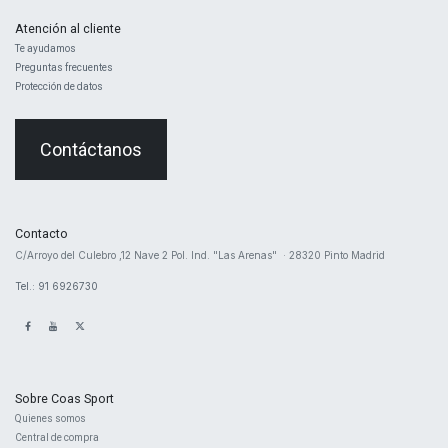
Atención al cliente
Te ayudamos
Preguntas frecuentes
Protección de datos
Contáctanos
Contacto
​C/Arroyo del Culebro ,12 Nave 2 ​Pol. Ind. "Las Arenas" · 28320 Pinto Madrid
Tel.: 91 6926730
Sobre Coas Sport
Quienes ​somos
Central d
e compra