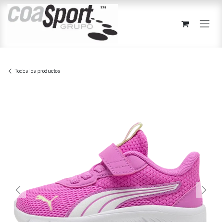
Ir al contenido
Todos los productos