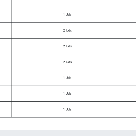
1
Uds.
2
Uds.
2
Uds.
2
Uds.
1
Uds.
1
Uds.
1
Uds.