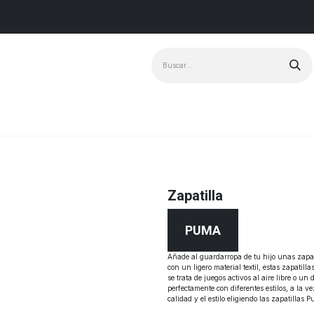
Marcas
+ Vendido
Zapatilla
PUMA
Añade al guardarropa de tu hijo unas zapa
con un ligero material textil, estas zapatill
se trata de juegos activos al aire libre o 
perfectamente con diferentes estilos, a la 
calidad y el estilo eligiendo las zapatillas