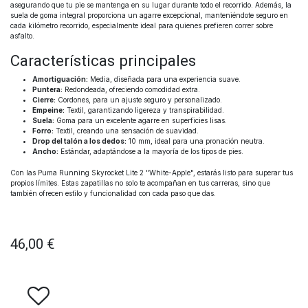
asegurando que tu pie se mantenga en su lugar durante todo el recorrido. Además, la
suela de goma integral proporciona un agarre excepcional, manteniéndote seguro en
cada kilómetro recorrido, especialmente ideal para quienes prefieren correr sobre
asfalto.
Características principales
Amortiguación:
Media, diseñada para una experiencia suave.
Puntera:
Redondeada, ofreciendo comodidad extra.
Cierre:
Cordones, para un ajuste seguro y personalizado.
Empeine:
Textil, garantizando ligereza y transpirabilidad.
Suela:
Goma para un excelente agarre en superficies lisas.
Forro:
Textil, creando una sensación de suavidad.
Drop del talón a los dedos:
10 mm, ideal para una pronación neutra.
Ancho:
Estándar, adaptándose a la mayoría de los tipos de pies.
Con las Puma Running Skyrocket Lite 2 "White-Apple", estarás listo para superar tus
propios límites. Estas zapatillas no solo te acompañan en tus carreras, sino que
también ofrecen estilo y funcionalidad con cada paso que das.
46,00
€