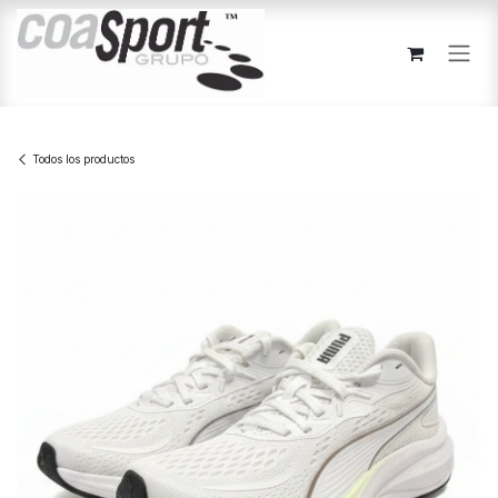
Ir al contenido
Todos los productos