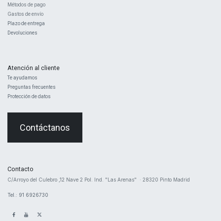
Métodos de pago
Gastos de envío
Plazo de entrega
Devoluciones
Atención al cliente
Te ayudamos
Preguntas frecuentes
Protección de datos
Contáctanos
Contacto
​C/Arroyo del Culebro ,12 Nave 2 ​Pol. Ind. "Las Arenas" · 28320 Pinto Madrid
Tel.: 91 6926730