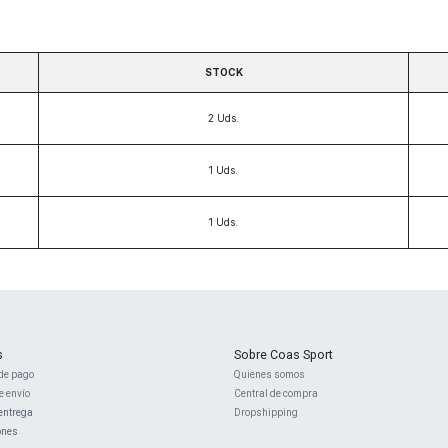
STOCK
2
Uds.
1
Uds.
1
Uds.
s
Sobre Coas Sport
de pago
Quienes ​somos
e envío
Central d
e compra
entrega
Dropshipping
ones