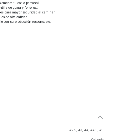
ementa tu estilo personal.
illa de goma y forro textil.
nes para mayor seguridad al caminar.
es de alta calidad.
le con su producción responsable.
42.5
,
43
,
44
,
44.5
,
45
Calzado