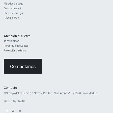
Métodos de pago
Gastos de envío
Plazo de entrega
Devoluciones
Atención al cliente
Te ayudamos
Preguntas frecuentes
Protección de datos
Contáctanos
Contacto
​C/Arroyo del Culebro ,12 Nave 2 ​Pol. Ind. "Las Arenas" · 28320 Pinto Madrid
Tel.: 91 6926730