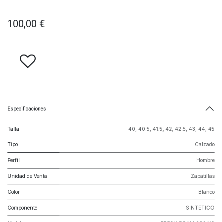
100,00
€
Especificaciones
Talla
40
,
40.5
,
41.5
,
42
,
42.5
,
43
,
44
,
45
Tipo
Calzado
Perfil
Hombre
Unidad de Venta
Zapatillas
Color
Blanco
Componente
SINTETICO