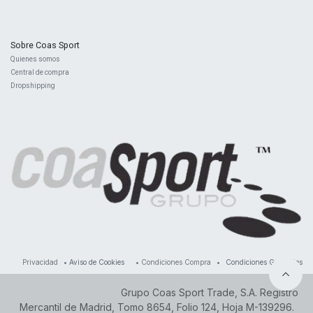
Sobre Coas Sport
Quienes ​somos
Central d
e compra
Dropshipping
Privacidad
•
Aviso de Cookies
•
Condiciones Compra
•
Condiciones Generales
Grupo Coas Sport Trade, S.A. Registro
Mercantil de Madrid, Tomo 8654, Folio 124, Hoja M-139296.