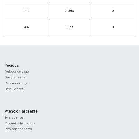
41.5
2
Uds.
44
1
Uds.
Pedidos
Métodos de pago
Gastos de envío
Plazo de entrega
Devoluciones
Atención al cliente
Te ayudamos
Preguntas frecuentes
Protección de datos