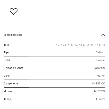
Especificaciones
Talla
40
,
40.5
,
41.5
,
42
,
42.5
,
43
,
44
,
44.5
,
45
Tipo
Calzado
Perfil
Hombre
Unidad de Venta
Zapatillas
Color
Marron
Componente
SINTETICO
Modelo
ML373V2
Tallaje
Europeo