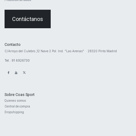
Contáctanos
Contacto
​C/Arroyo del Culebro ,12 Nave 2 ​Pol. Ind. "Las Arenas" · 28320 Pinto Madrid
Tel.: 91 6926730
Sobre Coas Sport
Quienes ​somos
Central d
e compra
Dropshipping