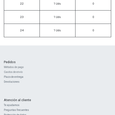
22
1
Uds.
23
1
Uds.
24
1
Uds.
Pedidos
Métodos de pago
Gastos de envío
Plazo de entrega
Devoluciones
Atención al cliente
Te ayudamos
Preguntas frecuentes
Protección de datos