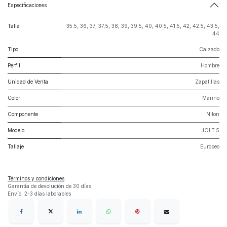
Especificaciones
Talla
35.5
,
36
,
37
,
37.5
,
38
,
39
,
39.5
,
40
,
40.5
,
41.5
,
42
,
42.5
,
43.5
,
44
Tipo
Calzado
Perfil
Hombre
Unidad de Venta
Zapatillas
Color
Marino
Componente
Nilon
Modelo
JOLT 5
Tallaje
Europeo
Términos y condiciones
Garantía de devolución de 30 días
Envío: 2-3 días laborables