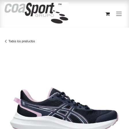
Ir al contenido
Todos los productos