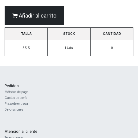
Añadir al carrito
TALLA
STOCK
CANTIDAD
35.5
1
Uds.
Pedidos
Métodos de pago
Gastos de envío
Plazo de entrega
Devoluciones
Atención al cliente
Te ayudamos