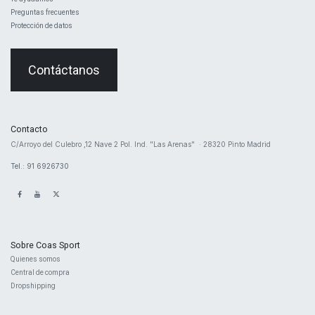
Preguntas frecuentes
Protección de datos
Contáctanos
Contacto
​C/Arroyo del Culebro ,12 Nave 2 ​Pol. Ind. "Las Arenas" · 28320 Pinto Madrid
Tel.: 91 6926730
Sobre Coas Sport
Quienes ​somos
Central d
e compra
Dropshipping