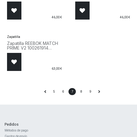
36 Blanco
30 Lila
46,00
€
46,00
€
Zapatilla
Zapatilla REEBOK MATCH
PRIME V2 100261914
Blanco
63,00
€
5
6
7
8
9
Pedidos
Métodos de pago
Gastos de envío