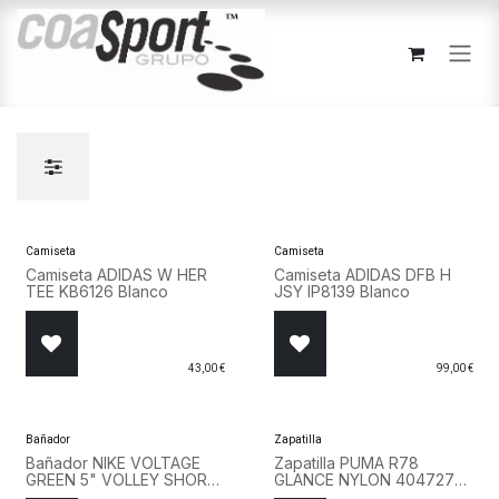
Ir al contenido
Camiseta
Camiseta
Camiseta ADIDAS W HER
Camiseta ADIDAS DFB H
TEE KB6126 Blanco
JSY IP8139 Blanco
43,00
€
99,00
€
Bañador
Zapatilla
Bañador NIKE VOLTAGE
Zapatilla PUMA R78
GREEN 5" VOLLEY SHORT
GLANCE NYLON 404727
NESSF560 311 Verde
01 Blanco