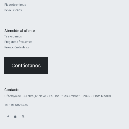
Plazo de entrega
Devoluciones
Atención al cliente
Te ayudamos
Preguntas frecuentes
Protección de datos
Contáctanos
Contacto
​C/Arroyo del Culebro ,12 Nave 2 ​Pol. Ind. "Las Arenas" · 28320 Pinto Madrid
Tel.: 91 6926730