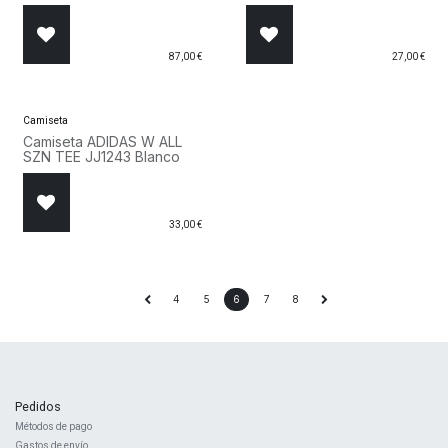
87,00
€
27,00
€
Camiseta
Camiseta ADIDAS W ALL
SZN TEE JJ1243 Blanco
33,00
€
4
5
6
7
8
Pedidos
Métodos de pago
Gastos de envío