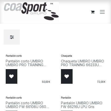
Ir al contenido
Pantalón corto
Chaqueta
Pantalón corto UMBRO
Chaqueta UMBRO UMBRO
UMBRO PRO TRAINING
PRO TRAINING 66233U
66232U LL7 Azul
LL7 Azul
50,00
€
72,00
€
Pantalón corto
Pantalón
Pantalón corto UMBRO
Pantalón UMBRO UMBRO
UMBRO FW 66108U 060
FW 66216U LPU Gris
Negro