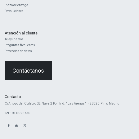
Plazo de entrega
Devoluciones
Atención al cliente
Te ayudamos
Preguntas frecuentes
Protección de datos
Contáctanos
Contacto
​C/Arroyo del Culebro ,12 Nave 2 ​Pol. Ind. "Las Arenas" · 28320 Pinto Madrid
Tel.: 91 6926730