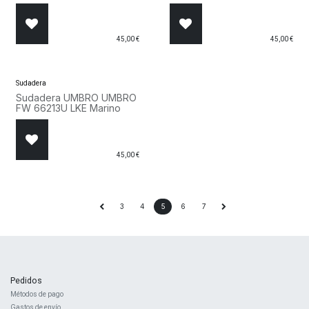
45,00
€
45,00
€
Sudadera
Sudadera UMBRO UMBRO
FW 66213U LKE Marino
45,00
€
3
4
5
6
7
Pedidos
Métodos de pago
Gastos de envío