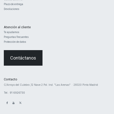
Plazo de entrega
Devoluciones
Atención al cliente
Te ayudamos
Preguntas frecuentes
Protección de datos
Contáctanos
Contacto
​C/Arroyo del Culebro ,12 Nave 2 ​Pol. Ind. "Las Arenas" · 28320 Pinto Madrid
Tel.: 91 6926730