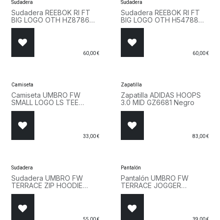
Sudadera
Sudadera
Sudadera REEBOK RI FT
Sudadera REEBOK RI FT
BIG LOGO OTH HZ8786
BIG LOGO OTH H54788
Gris
Negro
60,00
€
60,00
€
Camiseta
Zapatilla
Camiseta UMBRO FW
Zapatilla ADIDAS HOOPS
SMALL LOGO LS TEE
3.0 MID GZ6681 Negro
65775U B43 Gris
33,00
€
83,00
€
Sudadera
Pantalón
Sudadera UMBRO FW
Pantalón UMBRO FW
TERRACE ZIP HOODIE
TERRACE JOGGER
66063U 263 Gris
66067U 263 Gris
55,00
€
39,00
€