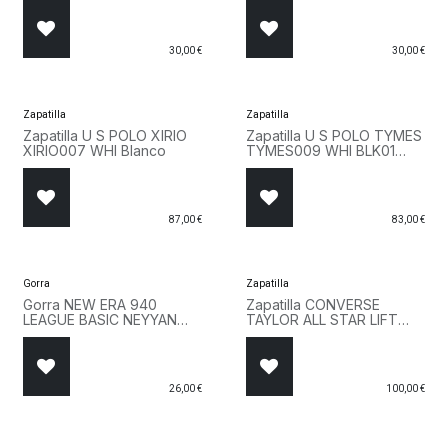
30,00
€
30,00
€
Zapatilla
Zapatilla
Zapatilla U S POLO XIRIO
Zapatilla U S POLO TYMES
XIRIO007 WHI Blanco
TYMES009 WHI BLK01
Blanco
87,00
€
83,00
€
Gorra
Zapatilla
Gorra NEW ERA 940
Zapatilla CONVERSE
LEAGUE BASIC NEYYAN
TAYLOR ALL STAR LIFT
11157579 Azul
560251C Blanco
26,00
€
100,00
€