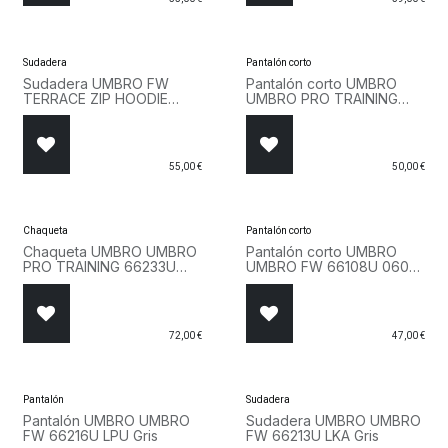
Sudadera
Pantalón corto
Sudadera UMBRO FW
Pantalón corto UMBRO
TERRACE ZIP HOODIE
UMBRO PRO TRAINING
66063U 060 Negro
66232U LL7 Azul
55,00
€
50,00
€
Chaqueta
Pantalón corto
Chaqueta UMBRO UMBRO
Pantalón corto UMBRO
PRO TRAINING 66233U
UMBRO FW 66108U 060
LL7 Azul
Negro
72,00
€
47,00
€
Pantalón
Sudadera
Pantalón UMBRO UMBRO
Sudadera UMBRO UMBRO
FW 66216U LPU Gris
FW 66213U LKA Gris