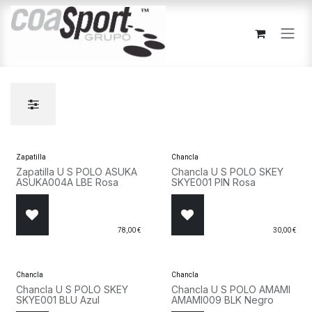
Ir al contenido
Zapatilla
Chancla
Zapatilla U S POLO ASUKA
Chancla U S POLO SKEY
ASUKA004A LBE Rosa
SKYE001 PIN Rosa
78,00
€
30,00
€
Chancla
Chancla
Chancla U S POLO SKEY
Chancla U S POLO AMAMI
SKYE001 BLU Azul
AMAMI009 BLK Negro