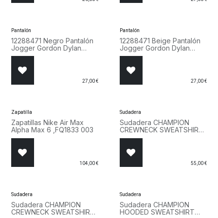
Pantalón
Pantalón
12288471 Negro Pantalón
12288471 Beige Pantalón
Jogger Gordon Dylan
Jogger Gordon Dylan
Jack & Jones
Jack & Jones
27,00
€
27,00
€
Zapatilla
Sudadera
Zapatillas Nike Air Max
Sudadera CHAMPION
Alpha Max 6 ,FQ1833 003
CREWNECK SWEATSHIRT
220254 NBK Negro
104,00
€
55,00
€
Sudadera
Sudadera
Sudadera CHAMPION
Sudadera CHAMPION
CREWNECK SWEATSHIRT
HOODED SWEATSHIRT