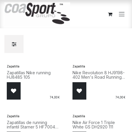
Ir al contenido
Zapatilla
Zapatilla
Zapatillas Nike running
Nike Revolution 8 HJ9198-
HJ8485 105
402 Men's Road Running
Shoes Azul Marino y
Blanco
74,00
€
74,00
€
Zapatilla
Zapatilla
Zapatillas de running
Nike Air Force 1 Triple
infantil Starner 5 HF7004
White GS DH2920 111
002