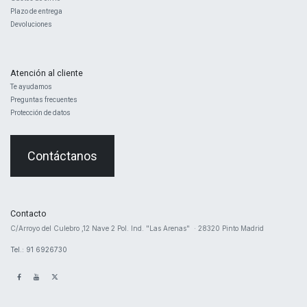
Plazo de entrega
Devoluciones
Atención al cliente
Te ayudamos
Preguntas frecuentes
Protección de datos
Contáctanos
Contacto
​C/Arroyo del Culebro ,12 Nave 2 ​Pol. Ind. "Las Arenas" · 28320 Pinto Madrid
Tel.: 91 6926730