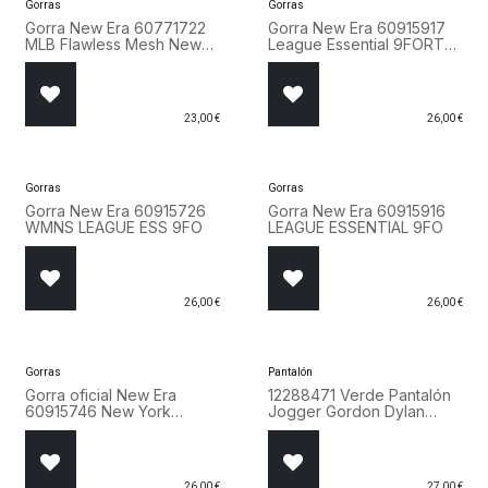
Gorras
Gorras
Gorra New Era 60771722
Gorra New Era 60915917
MLB Flawless Mesh New
League Essential 9FORTY
York Yankees 9FORTY
New York Yankees Cap
gris
Grey
23,00
€
26,00
€
Gorras
Gorras
Gorra New Era 60915726
Gorra New Era 60915916
WMNS LEAGUE ESS 9FO
LEAGUE ESSENTIAL 9FO
26,00
€
26,00
€
Gorras
Pantalón
Gorra oficial New Era
12288471 Verde Pantalón
60915746 New York
Jogger Gordon Dylan
Yankees MLB Pop Outline
Jack & Jones
Black 9FORTY
26,00
€
27,00
€