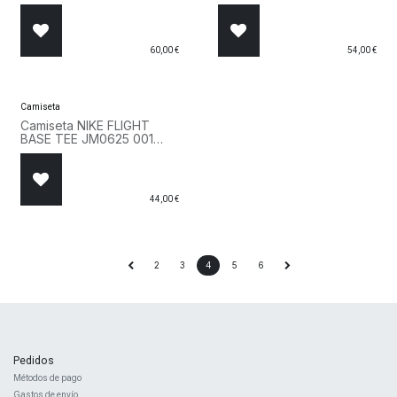
220259 NNY Marino
220253 CBU Azul
60,00
€
54,00
€
Camiseta
Camiseta NIKE FLIGHT
BASE TEE JM0625 001
Blanco
44,00
€
2
3
4
5
6
Pedidos
Métodos de pago
Gastos de envío