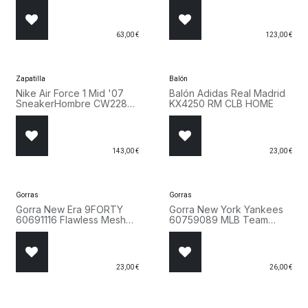
63,00
€
123,00
€
¡Nuevo!
Zapatilla
Balón
Nike Air Force 1 Mid '07
Balón Adidas Real Madrid
SneakerHombre CW2289
KX4250 RM CLB HOME
001
143,00
€
23,00
€
Gorras
Gorras
Gorra New Era 9FORTY
Gorra New York Yankees
60691116 Flawless Mesh
60759089 MLB Team
de los Detroit Tigers
Outline 9FORTY Negro
23,00
€
26,00
€