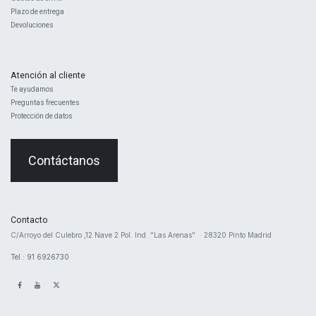
Plazo de entrega
Devoluciones
Atención al cliente
Te ayudamos
Preguntas frecuentes
Protección de datos
Contáctanos
Contacto
​C/Arroyo del Culebro ,12 Nave 2 ​Pol. Ind. "Las Arenas" · 28320 Pinto Madrid
Tel.: 91 6926730