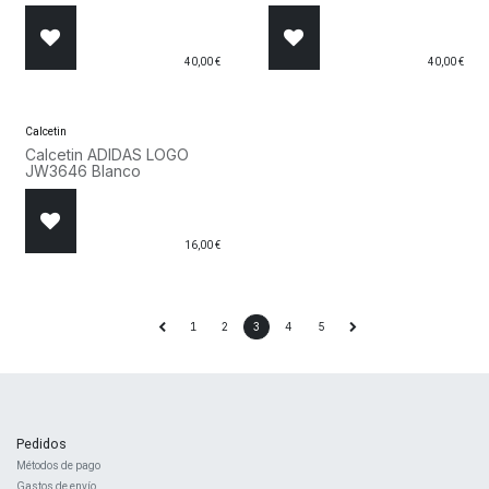
40,00
€
40,00
€
Calcetin
Calcetin ADIDAS LOGO
JW3646 Blanco
16,00
€
1
2
3
4
5
Pedidos
Métodos de pago
Gastos de envío