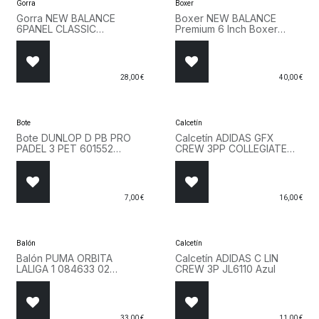
Gorra
Boxer
Gorra NEW BALANCE
Boxer NEW BALANCE
6PANEL CLASSIC
Premium 6 Inch Boxer
LAH51004 BK Negro
Brief with Fly 3 Pack
LAU13001 BKK Negro
28,00
€
40,00
€
Bote
Calcetín
Bote DUNLOP D PB PRO
Calcetín ADIDAS GFX
PADEL 3 PET 601552
CREW 3PP COLLEGIATE
Amarillo
JX9073 Verde
7,00
€
16,00
€
Balón
Calcetín
Balón PUMA ORBITA
Calcetín ADIDAS C LIN
LALIGA 1 084633 02
CREW 3P JL6110 Azul
Amarillo
33,00
€
11,00
€