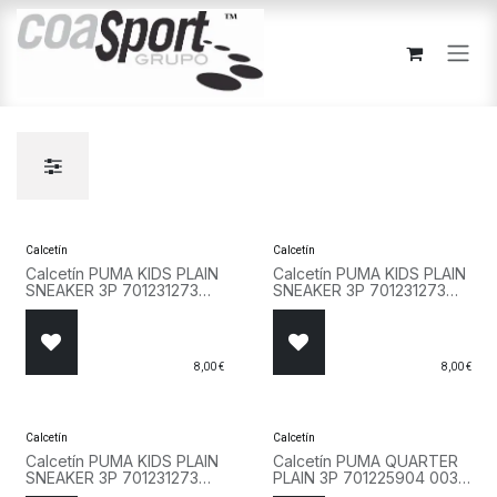
Ir al contenido
Calcetín
Calcetín
Calcetín PUMA KIDS PLAIN
Calcetín PUMA KIDS PLAIN
SNEAKER 3P 701231273
SNEAKER 3P 701231273
002 Azul
803 Gris
8,00
€
8,00
€
Calcetín
Calcetín
Calcetín PUMA KIDS PLAIN
Calcetín PUMA QUARTER
SNEAKER 3P 701231273
PLAIN 3P 701225904 003
300 Blanco
Gris