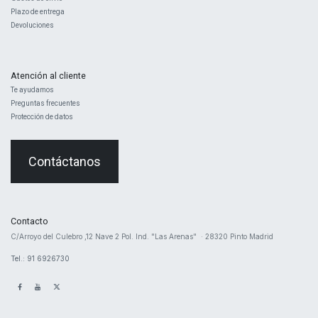
Plazo de entrega
Devoluciones
Atención al cliente
Te ayudamos
Preguntas frecuentes
Protección de datos
Contáctanos
Contacto
​C/Arroyo del Culebro ,12 Nave 2 ​Pol. Ind. "Las Arenas" · 28320 Pinto Madrid
Tel.: 91 6926730