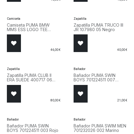
Camiseta
Zapatilla
Camiseta PUMA BMW
Zapatilla PUMA TRUCO III
MMS ESS LOGO TEE
JR 107980 05 Negro
632358 01 Negro
46,00
€
40,00
€
Zapatilla
Bañador
Zapatilla PUMA CLUB II
Bañador PUMA SWIN
ERA SUEDE 400717 06
BOYS 701224511 007
Rosa
Naranja
80,00
€
21,00
€
Bañador
Bañador
Bañador PUMA SWIN
Bañador PUMA SWIM MEN
BOYS 701224511 003 Rojo
701232026 002 Marino