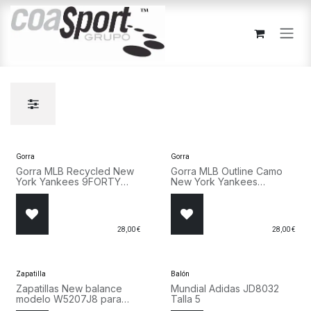
Ir al contenido
Gorra
Gorra
Gorra MLB Recycled New
Gorra MLB Outline Camo
York Yankees 9FORTY
New York Yankees
Negro 60915778
9FORTY Verde 60915748
28,00
€
28,00
€
¡Nuevo!
Zapatilla
Balón
Zapatillas New balance
Mundial Adidas JD8032
modelo W5207J8 para
Talla 5
Mujer en color beige.