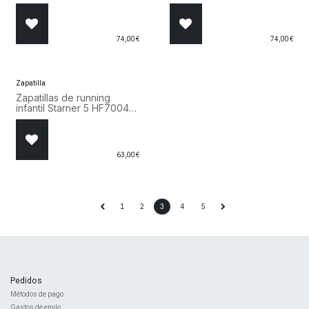
Shoes Azul Marino y
Blanco
74,00
€
74,00
€
Zapatilla
Zapatillas de running
infantil Starner 5 HF7004
002
63,00
€
1
2
3
4
5
Pedidos
Métodos de pago
Gastos de envío