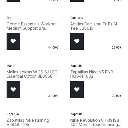
Top
Camiseta
Optime Essentials Workout
Adidas Camiseta Tr-Es Bl
Medium Support Bra
Tee JG8615
KA4731
44,00
€
26,00
€
Malla
Zapatilla
Mallas adidas W 3S SJ LEG
Zapatillas Nike V5 RNR
Essential Cotton JE0068
HQ6411-002
31,00
€
79,00
€
Zapatilla
Zapatilla
Zapatillas Nike running
Nike Revolution 8 HJ9198-
HJ8485 105
402 Men's Road Running