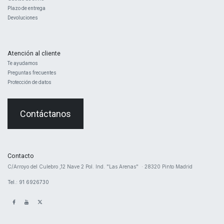
Plazo de entrega
Devoluciones
Atención al cliente
Te ayudamos
Preguntas frecuentes
Protección de datos
Contáctanos
Contacto
​C/Arroyo del Culebro ,12 Nave 2 ​Pol. Ind. "Las Arenas" · 28320 Pinto Madrid
Tel.: 91 6926730