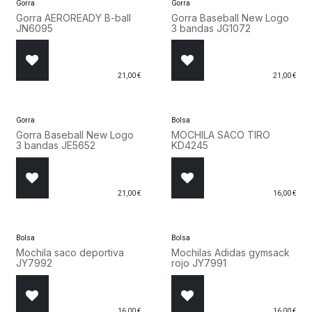
Gorra
Gorra
Gorra AEROREADY B-ball
Gorra Baseball New Logo
JN6095
3 bandas JG1072
21,00
€
21,00
€
Gorra
Bolsa
Gorra Baseball New Logo
MOCHILA SACO TIRO
3 bandas JE5652
KD4245
21,00
€
16,00
€
Bolsa
Bolsa
Mochila saco deportiva
Mochilas Adidas gymsack
JY7992
rojo JY7991
16,00
€
16,00
€