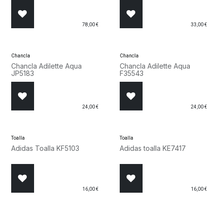
W5207J8
78,00
€
33,00
€
Chancla
Chancla
Chancla Adilette Aqua
Chancla Adilette Aqua
JP5183
F35543
24,00
€
24,00
€
Toalla
Toalla
Adidas Toalla KF5103
Adidas toalla KE7417
16,00
€
16,00
€