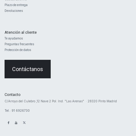
Plazo de entrega
Devoluciones
Atención al cliente
Te ayudamos
Preguntas frecuentes
Protección de datos
Contáctanos
Contacto
​C/Arroyo del Culebro ,12 Nave 2 ​Pol. Ind. "Las Arenas" · 28320 Pinto Madrid
Tel.: 91 6926730