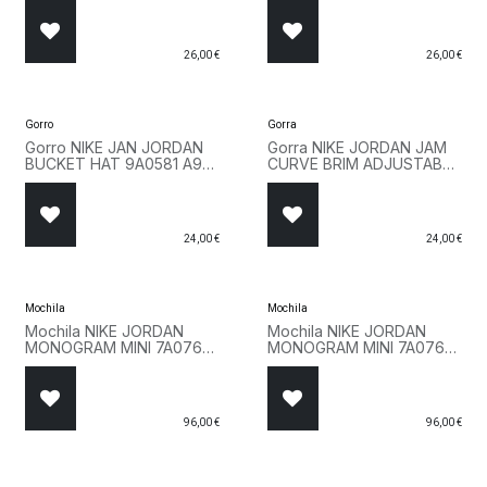
26,00
€
26,00
€
Gorro
Gorra
Gorro NIKE JAN JORDAN
Gorra NIKE JORDAN JAM
BUCKET HAT 9A0581 A9Y
CURVE BRIM ADJUSTABLE
Rosa
HAT 9A0569 001 Blanco
24,00
€
24,00
€
Mochila
Mochila
Mochila NIKE JORDAN
Mochila NIKE JORDAN
MONOGRAM MINI 7A0761
MONOGRAM MINI 7A0761
W3Z Beige
AF4 Rosa
96,00
€
96,00
€