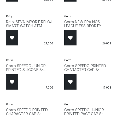
Reloj
Gorra
Reloj SEVA IMPORT RELOJ
Gorra NEW ERA NOS
SMART WATCH ATM
LEAGUE ESS 9FORTY
4901200 Rojo
NEYYAN 60471456 Verde
29,00
€
26,00
€
Gorro
Gorro
Gorro SPEEDO JUNIOR
Gorro SPEEDO PRINTED
PRINTED SILICONE 8-
CHARACTER CAP 8-
0838615957 Rosa
00232614671 Azul
17,00
€
17,00
€
Gorro
Gorro
Gorro SPEEDO PRINTED
Gorro SPEEDO JUNIOR
CHARACTER CAP 8-
PRINTED PACE CAP 8-