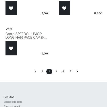
00232614670 Rosa
1352615951 Morado
17,00
€
19,00
€
Gorro
Gorro SPEEDO JUNIOR
LONG HAIR PACE CAP 8-
12809F952 Negro
12,00
€
1
2
3
4
5
Pedidos
Métodos de pago
Gastos de envío