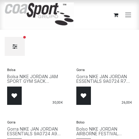
Ir al contenido
filtros activos
Bolsa
Gorra
Bolsa NIKE JORDAN JAM
Gorra NIKE JAN JORDAN
SPORT GYM SACK
ESSENTIALS 9A0724 R78
9A0746 023 Negro
Rojo
30,00
€
26,00
€
Gorra
Bolso
Gorra NIKE JAN JORDAN
Bolso NIKE JORDAN
ESSENTIALS 9A0724 A9Y
AIRBORNE FESTIVAL
Rosa
9A0631 E6F Gris