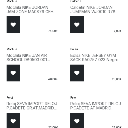
Mochila
Calcetin
Mochila NIKE JORDAN
Calcetin NIKE JORDAN
JAM ZONE MA0879 GEH
JUMPMAN WJ0010 R78
Gris
Rojo
74,00
€
17,00
€
Mochila
Bolsa
Mochila NIKE JAN AIR
Bolsa NIKE JERSEY GYM
SCHOOL 9B0503 001
SACK 9A0757 023 Negro
Blanco
40,00
€
23,00
€
Reloj
Reloj
Reloj SEVA IMPORT RELOJ
Reloj SEVA IMPORT RELOJ
P.CADETE GR.AT.MADRID
P.CADETE AT.MADRID
4901124 Negro
4901148 Rojo
22,00
€
22,00
€