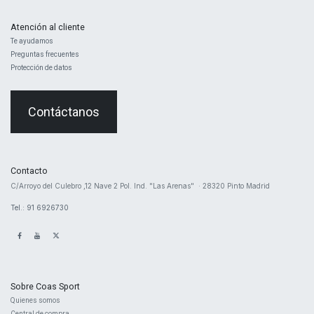
Atención al cliente
Te ayudamos
Preguntas frecuentes
Protección de datos
Contáctanos
Contacto
​C/Arroyo del Culebro ,12 Nave 2 ​Pol. Ind. "Las Arenas" · 28320 Pinto Madrid
Tel.: 91 6926730
Sobre Coas Sport
Quienes ​somos
Central d
e compra