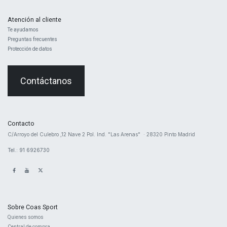
Atención al cliente
Te ayudamos
Preguntas frecuentes
Protección de datos
Contáctanos
Contacto
​C/Arroyo del Culebro ,12 Nave 2 ​Pol. Ind. "Las Arenas" · 28320 Pinto Madrid
Tel.: 91 6926730
Sobre Coas Sport
Quienes ​somos
Central d
e compra