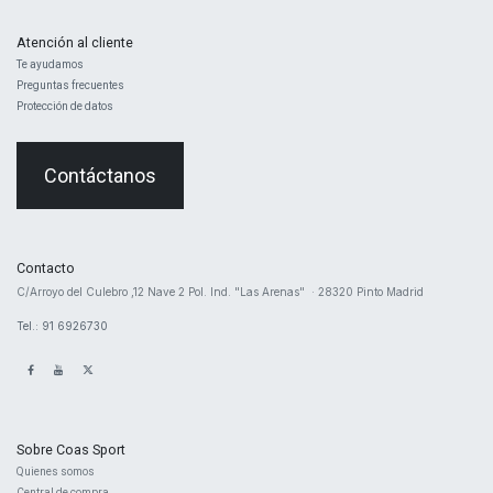
Atención al cliente
Te ayudamos
Preguntas frecuentes
Protección de datos
Contáctanos
Contacto
​C/Arroyo del Culebro ,12 Nave 2 ​Pol. Ind. "Las Arenas" · 28320 Pinto Madrid
Tel.: 91 6926730
Sobre Coas Sport
Quienes ​somos
Central d
e compra