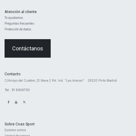
Atención al cliente
Te ayudamos
Preguntas frecuentes
Protección de datos
Contáctanos
Contacto
​C/Arroyo del Culebro ,12 Nave 2 ​Pol. Ind. "Las Arenas" · 28320 Pinto Madrid
Tel.: 91 6926730
Sobre Coas Sport
Quienes ​somos
Central d
e compra