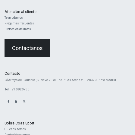
Atención al cliente
Te ayudamos
Preguntas frecuentes
Protección de datos
Contáctanos
Contacto
​C/Arroyo del Culebro ,12 Nave 2 ​Pol. Ind. "Las Arenas" · 28320 Pinto Madrid
Tel.: 91 6926730
Sobre Coas Sport
Quienes ​somos
Central d
e compra