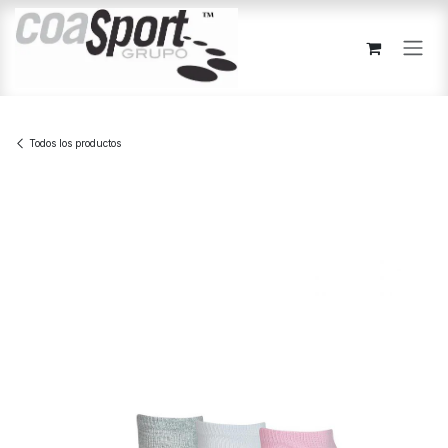
Ir al contenido
Todos los productos