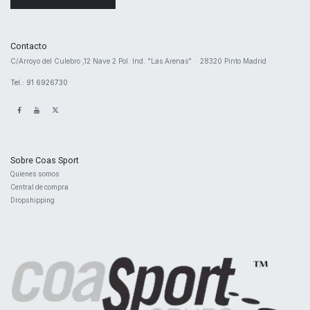
Contacto
​C/Arroyo del Culebro ,12 Nave 2 ​Pol. Ind. "Las Arenas" · 28320 Pinto Madrid
Tel.: 91 6926730
Sobre Coas Sport
Quienes ​somos
Central d
e compra
Dropshipping